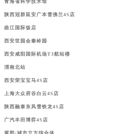
青
海省科学技术馆
陕西冠群延安广本雪佛兰4S店
曲江国际饭店
西安世园会秦岭园
西安咸阳国际机场T3航站楼
渭南北站
西安荣宝宝马4S店
上海大众府谷白云4S店
陕西融泰东风雪铁龙4S店
广汽丰田博弈4S店
紫郡
·城市立方综合体