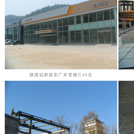
陕西冠群延安广本雪佛
兰4S店