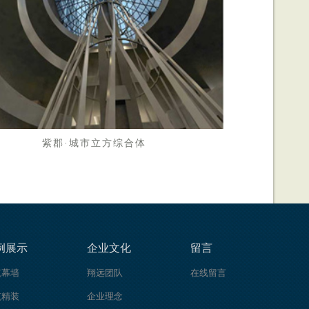
紫郡
·城市立方综合体
例展示
企业文化
留言
筑幕墙
翔远团队
在线留言
筑精装
企业理念