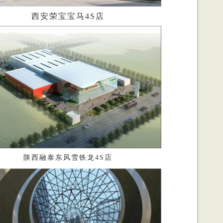
西安荣宝宝马4S店
陕西融泰东风雪铁龙4S店